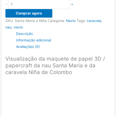
Papercraft
-
+
da
Comprar agora
nau
SKU:
Santa Maria e Niña
Categoria:
Navio
Tags:
caravela
,
Santa
nau
,
navio
Maria
Descrição
e
Informação adicional
da
Avaliações (0)
caravela
Niña
Visualização da maquete de papel 3D /
de
papercraft da nau Santa Maria e da
Colombo
caravela Niña de Colombo
quantidade