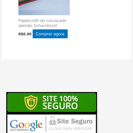
Papercraft do couraçado
alemão Scharnhorst
Comprar agora
R$
6,99