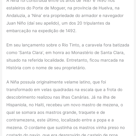
A Niña foi construída entre os anos de 1487 e 1490 nos
estaleiros do Porte de Moguer, na província de Huelva, na
Andaluzia, a ‘Nina’ era propriedade do armador e navegador
Juan Niño (daí seu apelido), um dos 20 tripulantes da
embarcação na expedição de 1492.
Em seu lançamento sobre o Rio Tinto, a caravela fora batizada
como ‘Santa Clara’, em honra ao Monastério de Santa Clara,
situado na referida localidade. Entretanto, ficou marcada na
História com o nome de seu proprietário.
A Niña possuía originalmente velame latino, que foi
transformado em velas quadradas na escala que a frota do
descobrimento realizou nas ilhas Canárias. Já na ilha de
Hispaniola, no Haiti, recebeu um novo mastro de mezena, o
qual se somara aos mastros grande, traquete e de
contramezena, este último, localizado entre a popa e a
mezena. O cordame que sustinha os mastros vinha preso no
costado do navio, que era desprovido de castelo de proa.