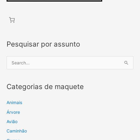
Pesquisar por assunto
P
e
s
Categorias de maquete
q
u
i
Animais
s
Árvore
a
Avião
r
Caminhão
p