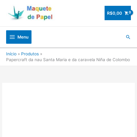
Ir
para
R$
0,00
o
conteúdo
Pesq
Menu
Início
Produtos
Papercraft da nau Santa Maria e da caravela Niña de Colombo