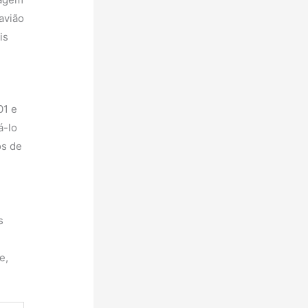
avião
is
01 e
á-lo
os de
s
e,