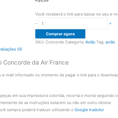
R$
6,99
Você receberá o link para baixar no seu e-m
Papercraft
-
+
do
Comprar agora
avião
SKU:
Concorde
Categoria:
Avião
Tag:
avião
Concorde
valiações (0)
da
Air
 Concorde da Air France
France
quantidade
 e-mail informado no momento de pagar o link para o downloa
 peças em sua impressora colorida, recorta e monta seguindo o
ntemente de as instruções estarem ou não em outro idioma
cê sempre poderá traduzir utilizando o
Google tradutor