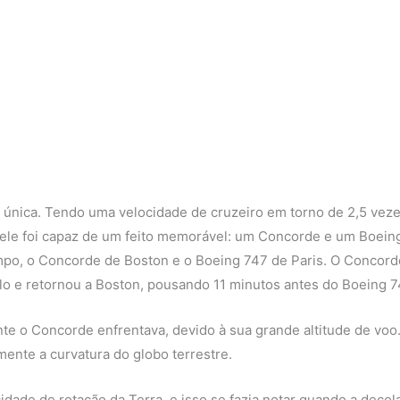
única. Tendo uma velocidade de cruzeiro em torno de 2,5 veze
 ele foi capaz de um feito memorável: um Concorde e um Boein
po, o Concorde de Boston e o Boeing 747 de Paris. O Concord
lo e retornou a Boston, pousando 11 minutos antes do Boeing 7
te o Concorde enfrentava, devido à sua grande altitude de voo
mente a curvatura do globo terrestre.
idade de rotação da Terra, e isso se fazia notar quando a deco