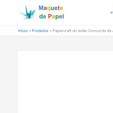
Ir
para
I
o
conteúdo
Início
Produtos
Papercraft do avião Concorde da 