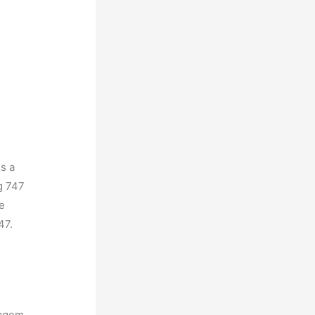
s a
g 747
e
47.
.
lagem