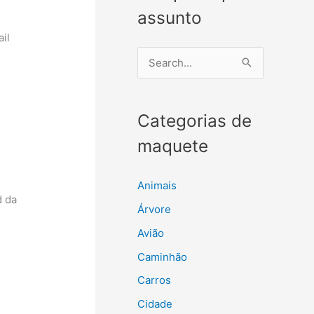
assunto
ail
P
e
s
Categorias de
q
u
maquete
i
s
Animais
d da
a
Árvore
r
Avião
p
Caminhão
o
Carros
r
Cidade
: