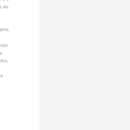
e Air
anto,
usso
a
elho.
ma