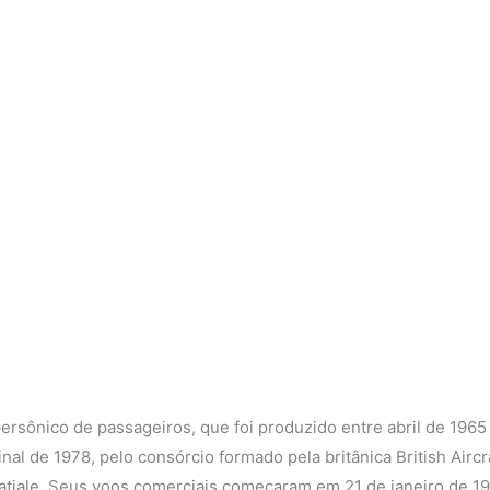
ersônico de passageiros, que foi produzido entre abril de 1965
inal de 1978, pelo consórcio formado pela britânica British Aircr
atiale. Seus voos comerciais começaram em 21 de janeiro de 1