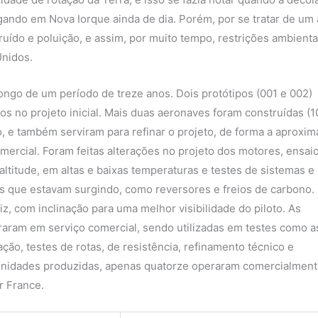
gando em Nova Iorque ainda de dia. Porém, por se tratar de um 
uído e poluição, e assim, por muito tempo, restrições ambienta
Unidos.
ongo de um período de treze anos. Dois protótipos (001 e 002)
s no projeto inicial. Mais duas aeronaves foram construídas (1
 e também serviram para refinar o projeto, de forma a aproxim
omercial. Foram feitas alterações no projeto dos motores, ensai
ltitude, em altas e baixas temperaturas e testes de sistemas e
 que estavam surgindo, como reversores e freios de carbono.
z, com inclinação para uma melhor visibilidade do piloto. As
aram em serviço comercial, sendo utilizadas em testes como a
ção, testes de rotas, de resistência, refinamento técnico e
 unidades produzidas, apenas quatorze operaram comercialment
r France.