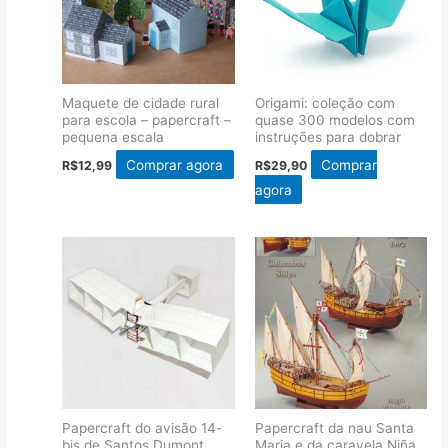
Maquete de cidade rural
Origami: coleção com
para escola – papercraft –
quase 300 modelos com
pequena escala
instruções para dobrar
Comprar agora
Comprar
R$
12,99
R$
29,90
agora
Papercraft do avisão 14-
Papercraft da nau Santa
bis de Santos Dumont
Maria e da caravela Niña