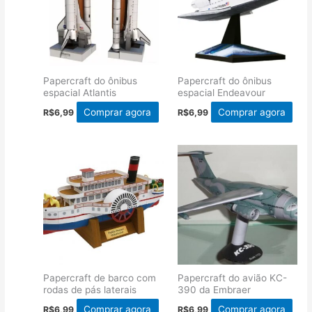
Papercraft do ônibus
Papercraft do ônibus
espacial Atlantis
espacial Endeavour
Comprar agora
Comprar agora
R$
6,99
R$
6,99
Papercraft de barco com
Papercraft do avião KC-
rodas de pás laterais
390 da Embraer
Comprar agora
Comprar agora
R$
6,99
R$
6,99