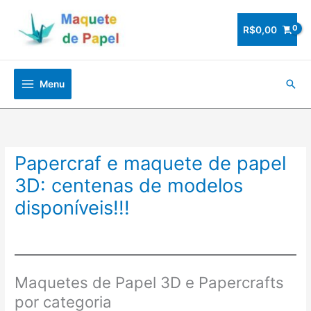
Ir
para
R$
0,00
o
conteúdo
Pesq
Menu
Papercraf e maquete de papel
3D: centenas de modelos
disponíveis!!!
Maquetes de Papel 3D e Papercrafts
por categoria