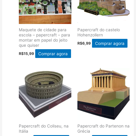
Maquete de cidade para
Papercraft do castelo
escola – papercraft – para
Hohenzollern
montar em papel do jeito
Comprar agora
R$
6,99
que quiser
Comprar agora
R$
15,99
Papercraft do Coliseu, na
Papercraft do Partenon na
Itália
Grécia