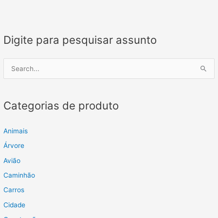
Digite para pesquisar assunto
P
e
s
Categorias de produto
q
u
i
Animais
s
Árvore
a
Avião
r
Caminhão
p
Carros
o
Cidade
r