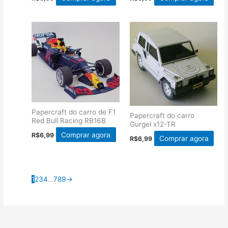
Papercraft do carro de F1
Papercraft do carro
Red Bull Racing RB16B
Gurgel x12-TR
Comprar agora
R$
6,99
Comprar agora
R$
6,99
1
2
3
4
…
7
8
9
→