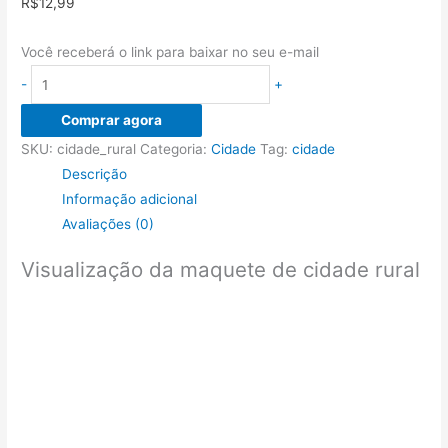
R$
12,99
Você receberá o link para baixar no seu e-mail
Maquete
-
+
de
Comprar agora
cidade
SKU:
cidade_rural
Categoria:
Cidade
Tag:
cidade
rural
Descrição
para
Informação adicional
escola
Avaliações (0)
-
papercraft
Visualização da maquete de cidade rural
-
pequena
escala
quantidade