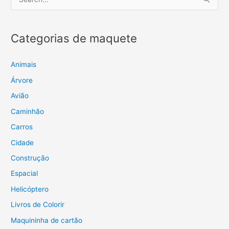
e
s
Categorias de maquete
q
u
i
Animais
s
Árvore
a
Avião
r
Caminhão
p
Carros
o
Cidade
r
Construção
:
Espacial
Helicóptero
Livros de Colorir
Maquininha de cartão