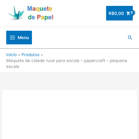
Ir
para
R$
0,00
o
conteúdo
Pesq
Menu
Início
Produtos
Maquete de cidade rural para escola – papercraft – pequena
escala