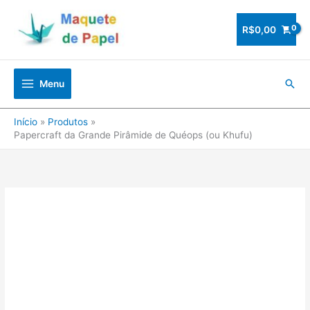
Ir
para
R$
0,00
o
conteúdo
Pesq
Menu
Início
Produtos
Papercraft da Grande Pirâmide de Quéops (ou Khufu)