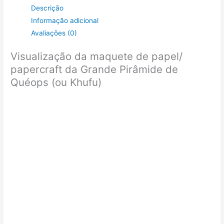
Descrição
Quéops
Informação adicional
(ou
Avaliações (0)
Khufu)
quantidade
Visualização da maquete de papel/
papercraft da Grande Pirâmide de
Quéops (ou Khufu)