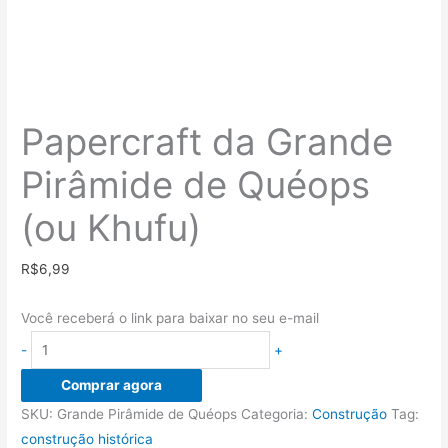
Papercraft da Grande
Pirâmide de Quéops
(ou Khufu)
R$
6,99
Você receberá o link para baixar no seu e-mail
Papercraft
-
+
da
Comprar agora
Grande
SKU:
Grande Pirâmide de Quéops
Categoria:
Construção
Tag:
Pirâmide
construção histórica
de