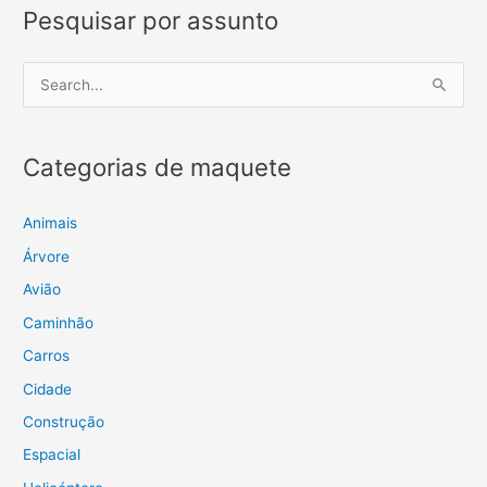
Pesquisar por assunto
P
e
s
Categorias de maquete
q
u
i
Animais
s
Árvore
a
Avião
r
Caminhão
p
Carros
o
Cidade
r
Construção
:
Espacial