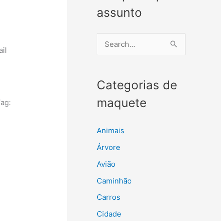
assunto
P
ail
e
s
Categorias de
q
u
maquete
ag:
i
s
Animais
a
Árvore
r
Avião
p
Caminhão
o
Carros
r
Cidade
: