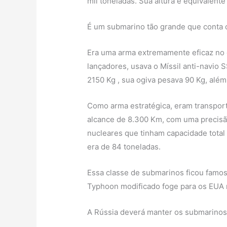
mil toneladas. Sua altura é equivalent
É um submarino tão grande que conta c
Era uma arma extremamente eficaz no c
lançadores, usava o Míssil anti-navio 
2150 Kg , sua ogiva pesava 90 Kg, alé
Como arma estratégica, eram transpor
alcance de 8.300 Km, com uma precisã
nucleares que tinham capacidade total
era de 84 toneladas.
Essa classe de submarinos ficou famo
Typhoon modificado foge para os EUA n
A Rússia deverá manter os submarinos 