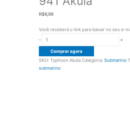
941 Akula
R$
6,99
Você receberá o link para baixar no seu e-m
Papercraft
-
+
do
Comprar agora
submarino
SKU:
Typhoon Akula
Categoria:
Submarino
T
Typhoon
submarino
Project
941
Akula
quantidade