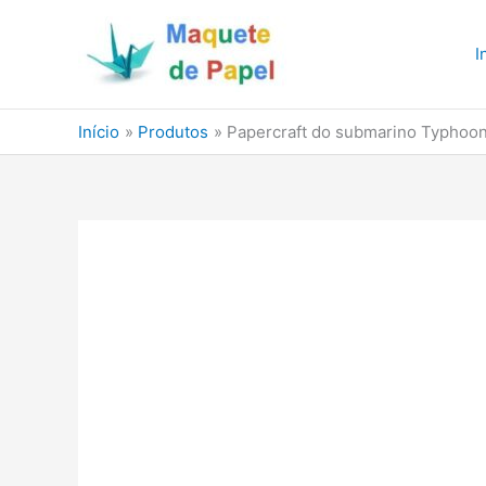
Ir
para
I
o
conteúdo
Início
Produtos
Papercraft do submarino Typhoon