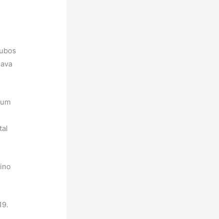
tubos
sava
 um
tal
ino
19.