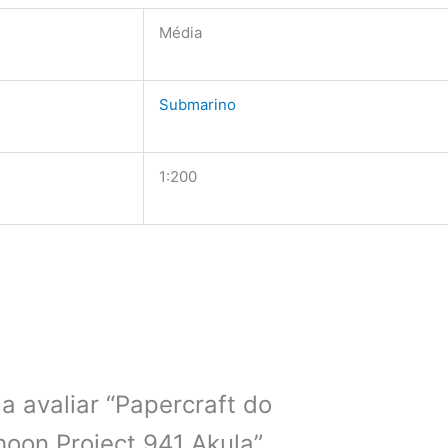
Média
Submarino
1:200
 a avaliar “Papercraft do
oon Project 941 Akula”