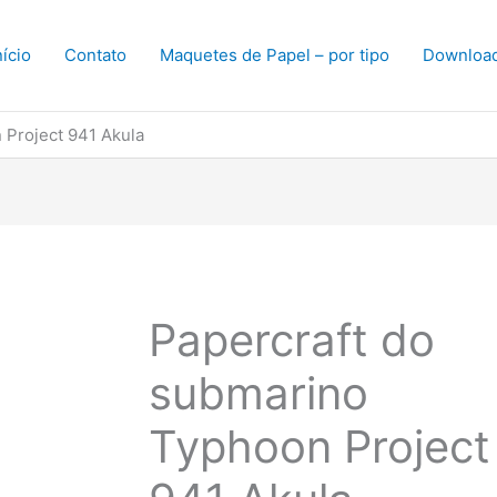
nício
Contato
Maquetes de Papel – por tipo
Downloa
 Project 941 Akula
Papercraft do
submarino
Typhoon Project