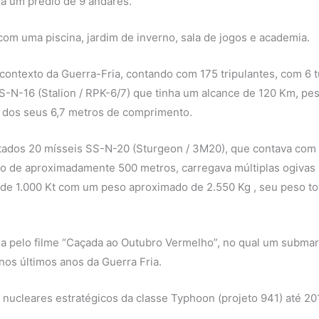
e a um prédio de 9 andares.
om uma piscina, jardim de inverno, sala de jogos e academia.
ontexto da Guerra-Fria, contando com 175 tripulantes, com 6 
SS-N-16 (Stalion / RPK-6/7) que tinha um alcance de 120 Km, pe
m dos seus 6,7 metros de comprimento.
tados 20 mísseis SS-N-20 (Sturgeon / 3M20), que contava com
o de aproximadamente 500 metros, carregava múltiplas ogivas
 de 1.000 Kt com um peso aproximado de 2.550 Kg , seu peso to
sa pelo filme “Caçada ao Outubro Vermelho”, no qual um submar
os últimos anos da Guerra Fria.
nucleares estratégicos da classe Typhoon (projeto 941) até 20