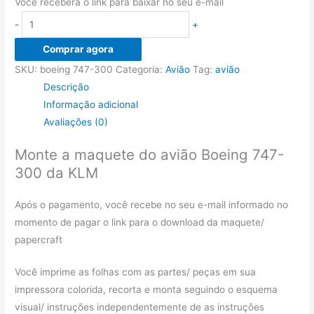
Você receberá o link para baixar no seu e-mail
Papercraft
-
+
do
Comprar agora
avião
SKU:
boeing 747-300
Categoria:
Avião
Tag:
avião
Boeing
Descrição
747-
Informação adicional
300
Avaliações (0)
da
KLM
Monte a maquete do avião Boeing 747-
quantidade
300 da KLM
Após o pagamento, você recebe no seu e-mail informado no
momento de pagar o link para o download da maquete/
papercraft
Você imprime as folhas com as partes/ peças em sua
impressora colorida, recorta e monta seguindo o esquema
visual/ instruções independentemente de as instruções