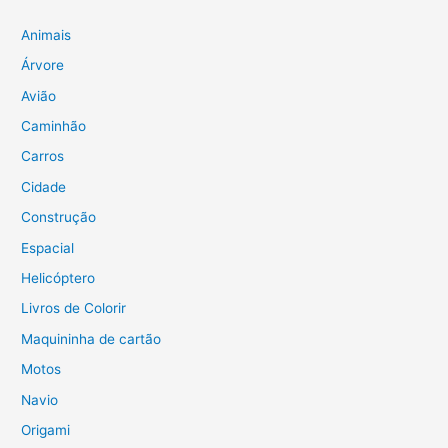
u
i
Animais
s
Árvore
a
Avião
r
Caminhão
p
Carros
o
Cidade
r
Construção
:
Espacial
Helicóptero
Livros de Colorir
Maquininha de cartão
Motos
Navio
Origami