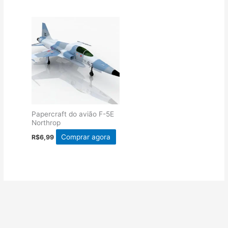
Papercraft do avião F-5E
Northrop
Comprar agora
R$
6,99