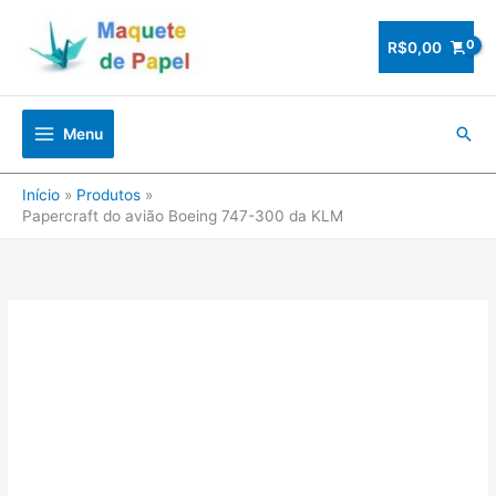
Ir
para
R$
0,00
o
conteúdo
Pesq
Menu
Início
Produtos
Papercraft do avião Boeing 747-300 da KLM