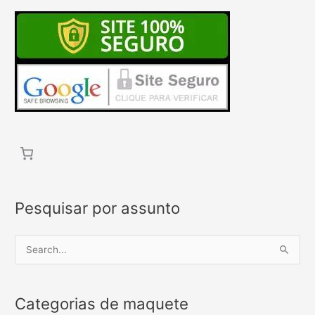
Pesquisar por assunto
P
e
s
Categorias de maquete
q